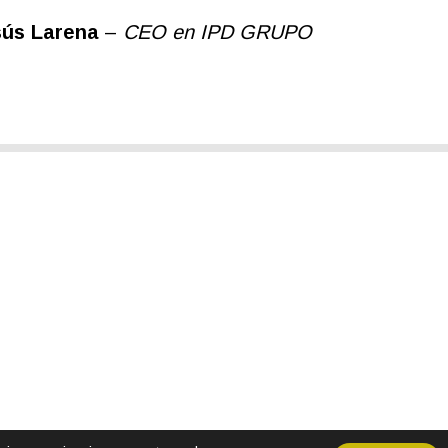
sús Larena
–
CEO en IPD GRUPO