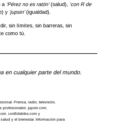
o a
‘Pérez no es ratón’
(salud),
‘con R de
e) y
‘jupsin’
(igualdad).
ir, sin límites, sin barreras, sin
te como tú.
na en cualquier parte del mundo.
ional. Prensa, radio, televisión,
s profesionales: jupsin.com,
n.com, conBdebike.com y
alud y el bienestar. Información para