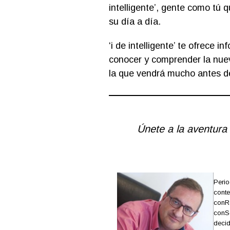
intelligente’, gente como tú 
su día a día.
‘i de intelligente’ te ofrece 
conocer y comprender la nuev
la que vendrá mucho antes de
Únete a la aventura 
Perio
conte
conRd
conSd
decidi