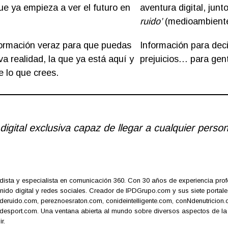
que ya empieza a ver el futuro en
aventura digital, junt
ruido’
(medioambient
información veraz para que puedas
Información para decid
a realidad, la que ya está aquí y
prejuicios… para gen
 lo que crees.
digital exclusiva capaz de llegar a cualquier perso
dista y especialista en comunicación 360. Con 30 años de experiencia profes
nido digital y redes sociales. Creador de IPDGrupo.com y sus siete portale
eruido.com, pereznoesraton.com, conideintelligente.com, conNdenutricio
esport.com. Una ventana abierta al mundo sobre diversos aspectos de la s
r.