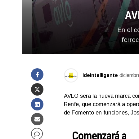
AVL
En el c
ferroc
ideintelligente
diciembr
AVLO será la nueva marca come
Renfe
, que comenzará a operar
de Fomento en funciones, Jos
Comenzará a