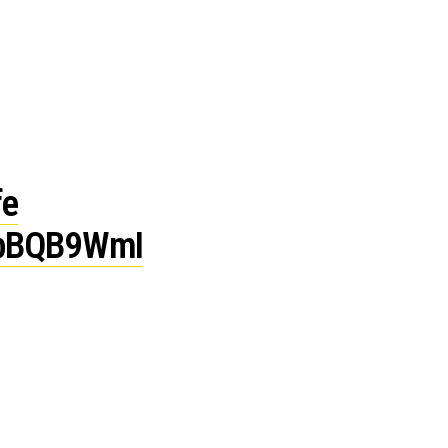
fe
fZpBQB9WmI