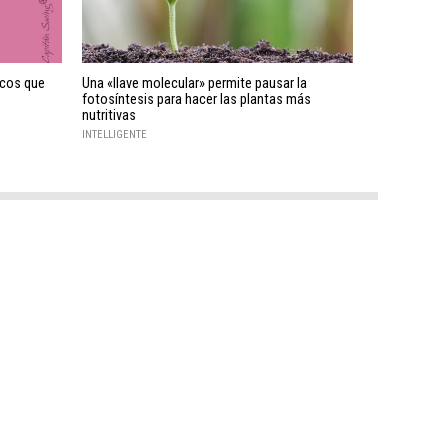
ficos que
Una «llave molecular» permite pausar la
fotosíntesis para hacer las plantas más
nutritivas
INTELLIGENTE