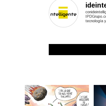
ideint
conideintell
IPDGrupo.com
tecnología y