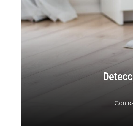
Detecc
Con es