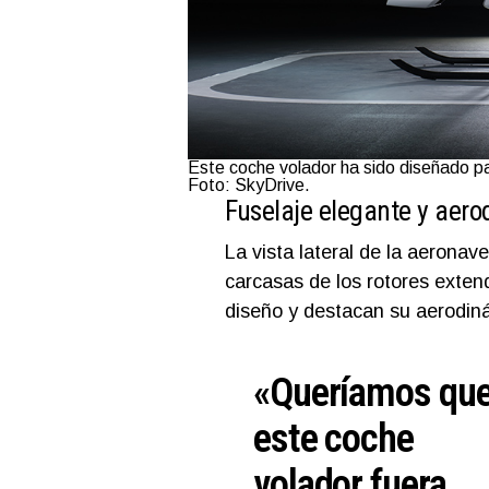
Este coche volador ha sido diseñado pa
Foto: SkyDrive.
Fuselaje elegante y aer
La vista lateral de la aeronav
carcasas de los rotores exten
diseño y destacan su aerodin
«Queríamos qu
este coche
volador fuera