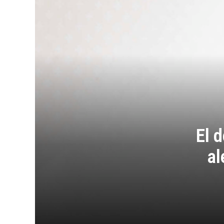
El d
al