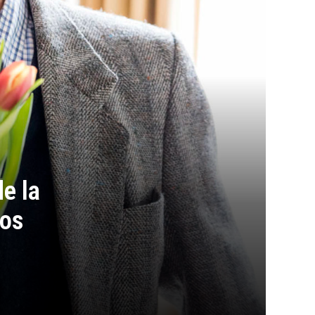
de la
ños