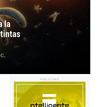
a la
tintas
IC,
PUBLICIDAD