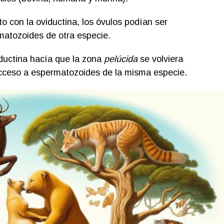
o con la oviductina, los óvulos podían ser
matozoides de otra especie.
iductina hacía que la zona
pelúcida
se volviera
 acceso a espermatozoides de la misma especie.