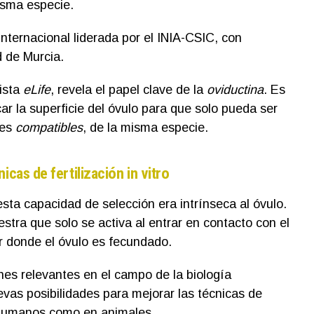
isma especie.
internacional liderada por el INIA-CSIC, con
d de Murcia.
vista
eLife
, revela el papel clave de la
oviductina
. Es
r la superficie del óvulo para que solo pueda ser
des
compatibles
, de la misma especie.
icas de fertilización in vitro
ta capacidad de selección era intrínseca al óvulo.
stra que solo se activa al entrar en contacto con el
ar donde el óvulo es fecundado.
nes relevantes en el campo de la biología
evas posibilidades para mejorar las técnicas de
en humanos como en animales.