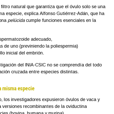
iltro natural que garantiza que el óvulo solo se una
a especie, explica Alfonso Gutiérrez-Adán, que ha
zona
pelúcida
cumple funciones esenciales en la
l espermatozoide adecuado,
s de uno (previniendo la poliespermia)
llo inicial del embrión.
tigación del INIA-CSIC no se comprendía del todo
ación cruzada entre especies distintas.
a misma especie
, los investigadores expusieron óvulos de vaca y
 a versiones recombinantes de la oviductina
cies (bovina, humana y murina).