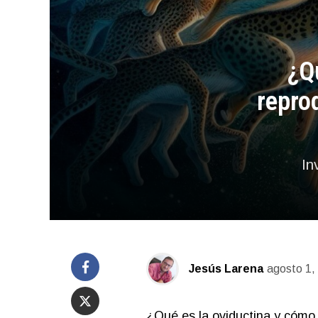
¿Qu
repro
In
Jesús Larena
agosto 1,
¿Qué es la oviductina y cómo 