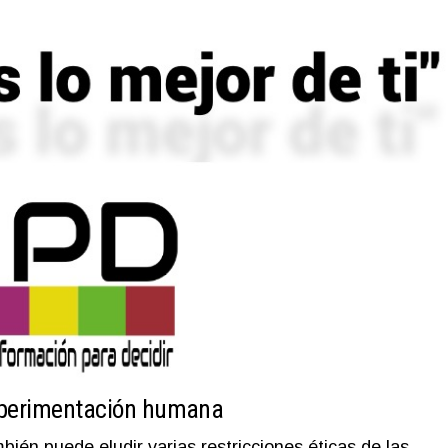
experimentación humana
bién puede eludir varias restricciones éticas de las