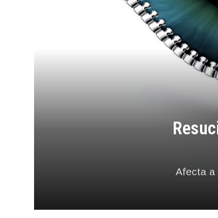
Resuci
Afecta a 