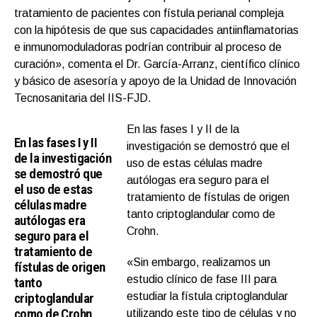
tratamiento de pacientes con fístula perianal compleja
con la hipótesis de que sus capacidades antiinflamatorias
e inmunomoduladoras podrían contribuir al proceso de
curación», comenta el Dr. García-Arranz, científico clínico
y básico de asesoría y apoyo de la Unidad de Innovación
Tecnosanitaria del IIS-FJD.
En las fases I y II de la
En las fases I y II
investigación se demostró que el
de la investigación
uso de estas células madre
se demostró que
autólogas era seguro para el
el uso de estas
tratamiento de fístulas de origen
células madre
tanto criptoglandular como de
autólogas era
Crohn.
seguro para el
tratamiento de
«Sin embargo, realizamos un
fístulas de origen
estudio clínico de fase III para
tanto
criptoglandular
estudiar la fístula criptoglandular
como de Crohn
utilizando este tipo de células y no