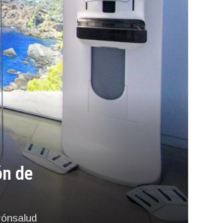
ón de
rónsalud