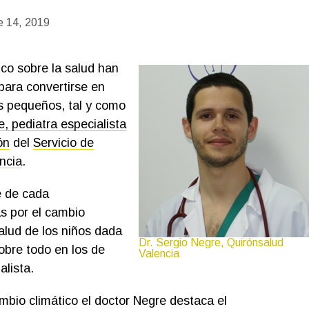
e 14, 2019
ico sobre la salud han
para convertirse en
s pequeños, tal y como
, pediatra especialista
ón
del
Servicio de
ncia
.
e de cada
s por el cambio
salud de los niños dada
Dr. Sergio Negre, Quirónsalud
sobre todo en los de
Valencia
lista.
mbio climático el doctor Negre destaca el