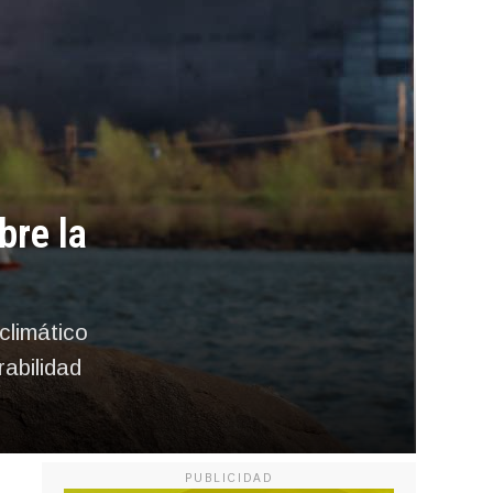
bre la
limático
rabilidad
PUBLICIDAD