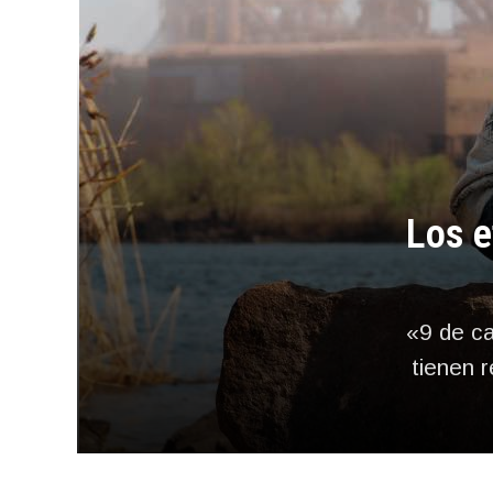
Los e
«9 de c
tienen r