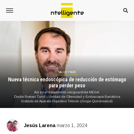
SALUD Y MÁS
Nueva técnica endoscópica de reducción de estómago
para perder peso
Así es el tratamiento vanguardista MEGA.
Doctor Roman Turró – Unidad de Obesidad y Endoscopia Bariátrica
Instituto de Aparato Digestivo Teknon (Grupo Quirónsalud)
Jesús Larena
marzo 1, 2024