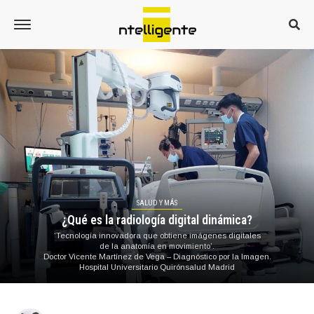
SALUD Y MÁS
¿Qué es la radiología digital dinámica?
‘Tecnología innovadora que obtiene imágenes digitales
de la anatomía en movimiento’.
Doctor Vicente Martínez de Vega – Diagnóstico por la Imagen.
Hospital Universitario Quirónsalud Madrid