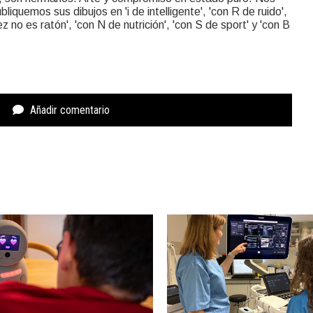
liquemos sus dibujos en 'i de intelligente', 'con R de ruido',
rez no es ratón', 'con N de nutrición', 'con S de sport' y 'con B
Añadir comentario