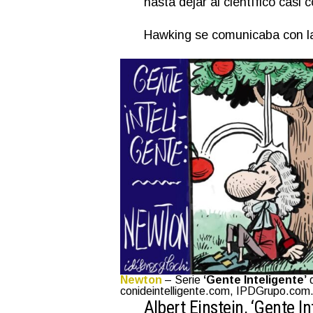
hasta dejar al científico casi
Hawking se comunicaba con la
Newton
– Serie
‘Gente Inteligente’
d
conideintelligente.com, IPDGrupo.com
Albert Einstein, ‘Gente In