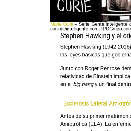
Marie Curie
– Serie ‘Gente Inteligente’ 
conindeintelligente.com, IPDGrupo.co
Stephen Hawking y el ori
Stephen Hawking (1942-2018) f
las leyes básicas que gobierna
Junto con Roger Penrose demos
relatividad de Einstein implica
en el
big bang
y un final dentr
Esclerosis Lateral Amiotróf
Antes de su primer matrimonio
Amiotrófica (ELA). La enferm