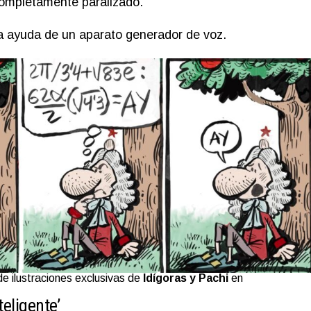
 completamente paralizado​.
 ayuda de un aparato generador de voz.
e ilustraciones exclusivas de
Idígoras y Pachi
en
.
teligente’