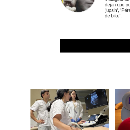
dejan que pub
'jupsin', 'Pé
de bike'.