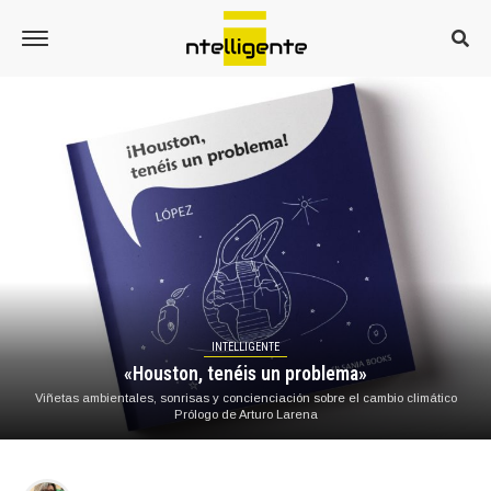
INTELLIGENTE
«Houston, tenéis un problema»
Viñetas ambientales, sonrisas y concienciación sobre el cambio climático
Prólogo de Arturo Larena