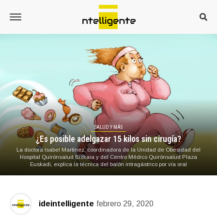
SALUD Y MÁS
¿Es posible adelgazar 15 kilos sin cirugía?
La doctora Isabel Martínez, coordinadora de la Unidad de Obesidad del
Hospital Quirónsalud Bizkaia y del Centro Médico Quirónsalud Plaza
Euskadi, explica la técnica del balón intragástrico por vía oral
ideintelligente
febrero 29, 2020